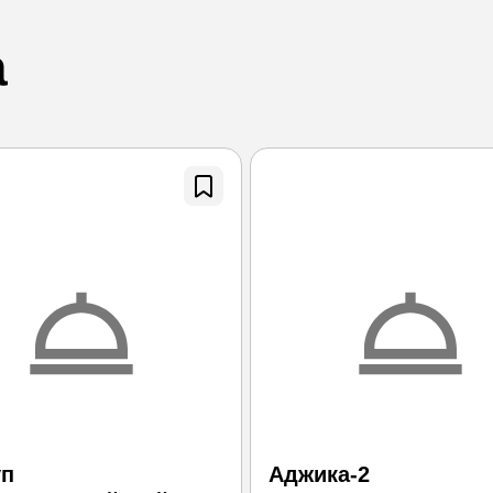
а
уп
Аджика-2