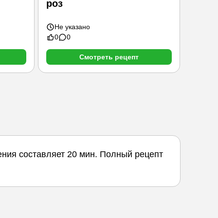
роз
кабан
Не указано
8 мин
0
0
0
0
Смотреть рецепт
ения составляет 20 мин. Полный рецепт