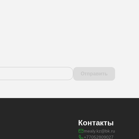
Отправить
Контакты
mealy.kz@bk.ru
+77052809027