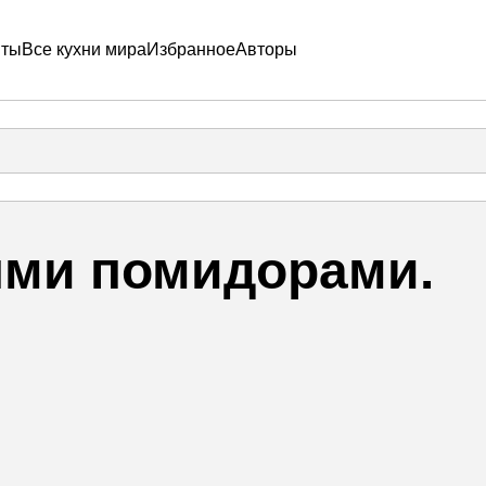
пты
Все кухни мира
Избранное
Авторы
ыми помидорами.