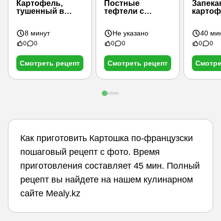
Картофель,
Постные
Запека
тушенный в
тефтели с
картоф
сметане (2
грибами
порции)
8 минут
Не указано
40 ми
0
0
0
0
0
0
Смотреть рецепт
Смотреть рецепт
Смотре
Как приготовить Картошка по-французски
пошаговый рецепт с фото. Время
приготовления составляет 45 мин. Полный
рецепт вы найдете на нашем кулинарном
сайте Mealy.kz