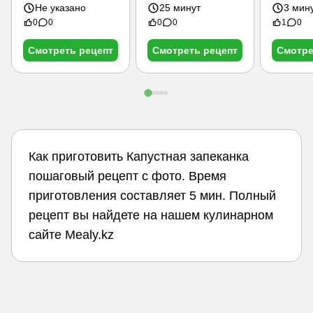
Не указано
25 минут
3 мин
0
0
0
0
1
0
Смотреть рецепт
Смотреть рецепт
Смотре
Как приготовить Капустная запеканка
пошаговый рецепт с фото. Время
приготовления составляет 5 мин. Полный
рецепт вы найдете на нашем кулинарном
сайте Mealy.kz